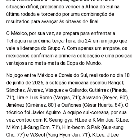
situação difícil, precisando vencer a África do Sul na
última rodada e torcendo por uma combinação de
resultados para avançar às oitavas de final.
O México, por sua vez, se prepara para enfrentar a
Tchéquia na próxima terça-feira, dia 24, em um jogo que
vale a liderança do Grupo A. Com apenas um empate, os
mexicanos confirmam a primeira colocação e uma posição
vantajosa no mata-mata da Copa do Mundo.
No jogo entre México e Coreia do Sul, realizado no dia 18
de junho de 2026, a seleção mexicana escalou Rangel;
Sánchez, Álvarez, Vásquez e Gallardo; Gutiérrez (Pineda,
71′), Lira e Luis Romo (Vargas, 71′); Alvarado (Reyes, 80′),
Jiménez (Giménez, 80′) e Quiñones (César Huerta, 84′). O
técnico foi Javier Aguirre. A equipe sul-coreana, por sua
vez, contou com K. Seung-gyu; H.Lee e K.Min Jae, G.Lee;
M.Kim (Ji-Sung Eom, 71’), H.In-beom, S.Paik (Gue-sung
Cho, 77’) e W.Seol (Yang Hyun-Jun, 71’); K.Lee, J.Lee