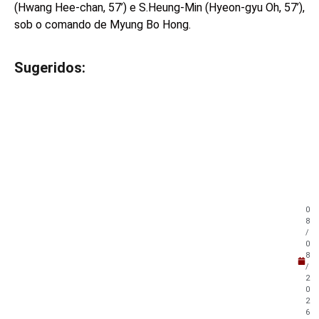
(Hwang Hee-chan, 57’) e S.Heung-Min (Hyeon-gyu Oh, 57’),
sob o comando de Myung Bo Hong.
Sugeridos:
V
e
j
a
t
a
m
b
é
m
0
!
8
/
0
8
/
2
0
2
6