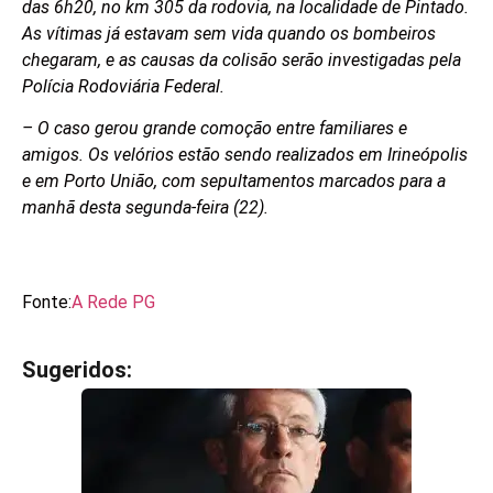
das 6h20, no km 305 da rodovia, na localidade de Pintado.
As vítimas já estavam sem vida quando os bombeiros
chegaram, e as causas da colisão serão investigadas pela
Polícia Rodoviária Federal.
– O caso gerou grande comoção entre familiares e
amigos. Os velórios estão sendo realizados em Irineópolis
e em Porto União, com sepultamentos marcados para a
manhã desta segunda-feira (22).
Fonte:
A Rede PG
Sugeridos:
V
e
j
a
t
a