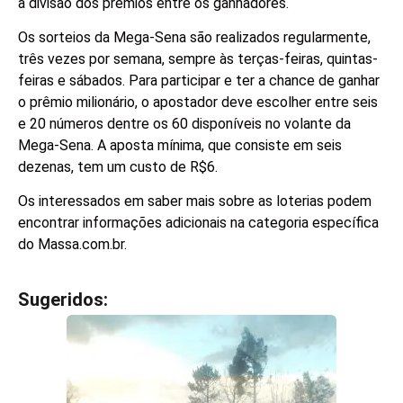
a divisão dos prêmios entre os ganhadores.
Os sorteios da Mega-Sena são realizados regularmente,
três vezes por semana, sempre às terças-feiras, quintas-
feiras e sábados. Para participar e ter a chance de ganhar
o prêmio milionário, o apostador deve escolher entre seis
e 20 números dentre os 60 disponíveis no volante da
Mega-Sena. A aposta mínima, que consiste em seis
dezenas, tem um custo de R$6.
Os interessados em saber mais sobre as loterias podem
encontrar informações adicionais na categoria específica
do Massa.com.br.
Sugeridos:
V
e
j
a
t
a