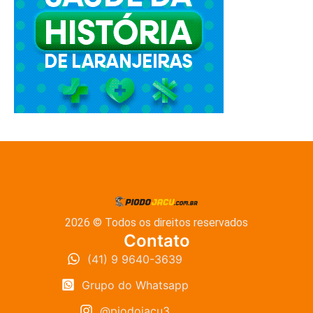
2026 © Todos os direitos reservados
Contato
(41) 9 9640-3639
Grupo do Whatsapp
@piodojacu3