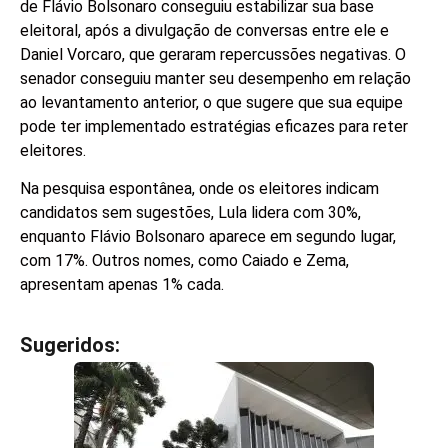
de Flávio Bolsonaro conseguiu estabilizar sua base
eleitoral, após a divulgação de conversas entre ele e
Daniel Vorcaro, que geraram repercussões negativas. O
senador conseguiu manter seu desempenho em relação
ao levantamento anterior, o que sugere que sua equipe
pode ter implementado estratégias eficazes para reter
eleitores.
Na pesquisa espontânea, onde os eleitores indicam
candidatos sem sugestões, Lula lidera com 30%,
enquanto Flávio Bolsonaro aparece em segundo lugar,
com 17%. Outros nomes, como Caiado e Zema,
apresentam apenas 1% cada.
Sugeridos:
V
e
j
a
t