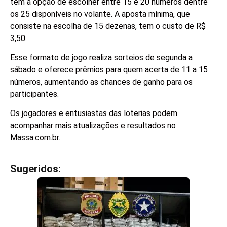
têm a opção de escolher entre 15 e 20 números dentre
os 25 disponíveis no volante. A aposta mínima, que
consiste na escolha de 15 dezenas, tem o custo de R$
3,50.
Esse formato de jogo realiza sorteios de segunda a
sábado e oferece prêmios para quem acerta de 11 a 15
números, aumentando as chances de ganho para os
participantes.
Os jogadores e entusiastas das loterias podem
acompanhar mais atualizações e resultados no
Massa.com.br.
Sugeridos:
V
e
j
a
t
a