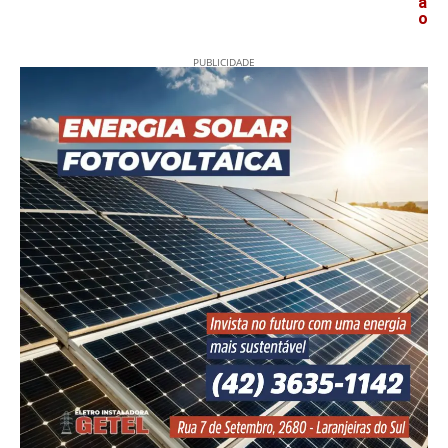
ã
o
PUBLICIDADE