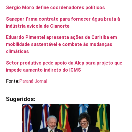
Sergio Moro define coordenadores políticos
Sanepar firma contrato para fornecer água bruta à
indústria avícola de Cianorte
Eduardo Pimentel apresenta ações de Curitiba em
mobilidade sustentável e combate às mudanças
climáticas
Setor produtivo pede apoio da Alep para projeto que
impede aumento indireto do ICMS
Fonte:
Paraná Jornal
Sugeridos:
V
e
j
a
t
a