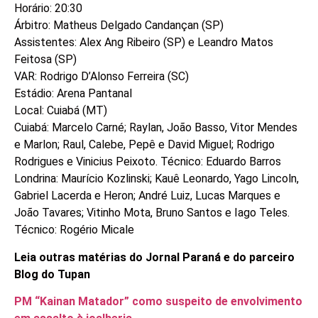
Horário: 20:30
Árbitro: Matheus Delgado Candançan (SP)
Assistentes: Alex Ang Ribeiro (SP) e Leandro Matos
Feitosa (SP)
VAR: Rodrigo D’Alonso Ferreira (SC)
Estádio: Arena Pantanal
Local: Cuiabá (MT)
Cuiabá: Marcelo Carné; Raylan, João Basso, Vitor Mendes
e Marlon; Raul, Calebe, Pepê e David Miguel; Rodrigo
Rodrigues e Vinicius Peixoto. Técnico: Eduardo Barros
Londrina: Maurício Kozlinski; Kauê Leonardo, Yago Lincoln,
Gabriel Lacerda e Heron; André Luiz, Lucas Marques e
João Tavares; Vitinho Mota, Bruno Santos e Iago Teles.
Técnico: Rogério Micale
Leia outras matérias do Jornal Paraná e do parceiro
Blog do Tupan
PM “Kainan Matador” como suspeito de envolvimento