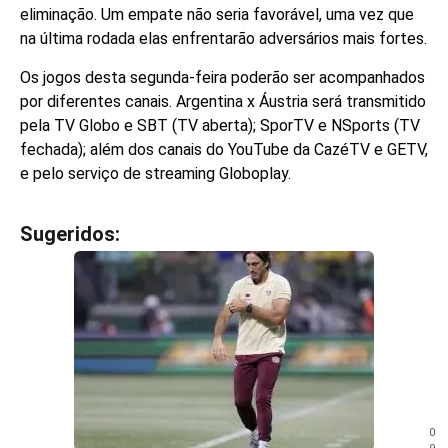
eliminação. Um empate não seria favorável, uma vez que
na última rodada elas enfrentarão adversários mais fortes.
Os jogos desta segunda-feira poderão ser acompanhados
por diferentes canais. Argentina x Áustria será transmitido
pela TV Globo e SBT (TV aberta); SporTV e NSports (TV
fechada); além dos canais do YouTube da CazéTV e GETV,
e pelo serviço de streaming Globoplay.
Sugeridos:
V
e
j
a
t
a
m
b
é
m
0
!