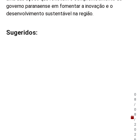
governo paranaense em fomentar a inovação e o
desenvolvimento sustentável na região.
Sugeridos:
V
e
j
a
t
a
m
b
é
m
0
!
8
/
0
8
/
2
0
2
6