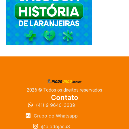
2026 © Todos os direitos reservados
Contato
(41) 9 9640-3639
Grupo do Whatsapp
@piodojacu3