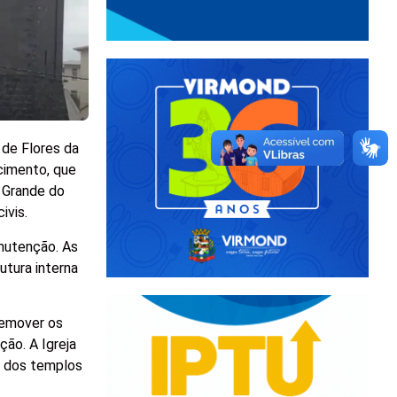
 de Flores da
cimento, que
o Grande do
ivis.
anutenção. As
utura interna
remover os
ão. A Igreja
m dos templos