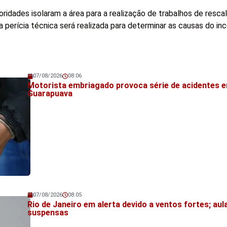
ridades isolaram a área para a realização de trabalhos de resca
a perícia técnica será realizada para determinar as causas do in
07/08/2026
08:06
Veja também!
Motorista embriagado provoca série de acidentes 
Guarapuava
07/08/2026
08:05
Veja também!
Rio de Janeiro em alerta devido a ventos fortes; aul
suspensas