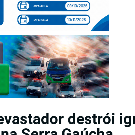
vastador destrói ig
 na Serra Gaúcha