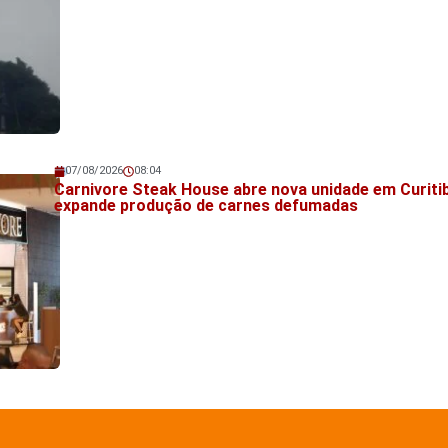
07/08/2026
08:04
Veja também!
Carnivore Steak House abre nova unidade em Curiti
expande produção de carnes defumadas