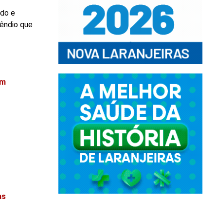
ldo e
cêndio que
em
as