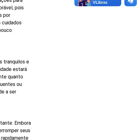
ações para
rável, pois
s por
s cuidados
 pouco
 tranquilos e
idade estará
ante quanto
luentes ou
de a ser
stante. Embora
terromper seus
s rapidamente