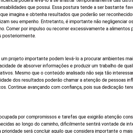
iciência poderá levá-lo a se afastar temporariamente das distr
nsabilidades que possui. Essa postura tende a ser bastante favo
 que imagina e obtenha resultados que poderão ser reconhecido
rizam seu empenho. Entretanto, é importante não negligenciar o
ho. Comer por impulso ou recorrer excessivamente a alimentos
s posteriormente.
 um projeto importante podem levá-lo a procurar ambientes mais
acidade de absorver informações e produzir um trabalho de qual
icativos. Mesmo que o conteúdo analisado não seja tão interess
lidade dos resultados poderão chamar a atenção de pessoas inf
rços. Continue avançando com confiança, pois sua dedicação ten
 ocupada por compromissos e tarefas que exigirão atenção con
cidas ao longo do caminho, dificilmente sentirá vontade de in
 prioridade será concluir aquilo que considera importante o mai