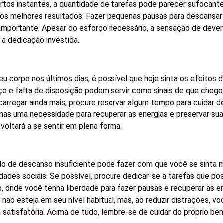
certos instantes, a quantidade de tarefas pode parecer sufocant
r os melhores resultados. Fazer pequenas pausas para descansa
importante. Apesar do esforço necessário, a sensação de deve
 a dedicação investida.
u corpo nos últimos dias, é possível que hoje sinta os efeitos 
ço e falta de disposição podem servir como sinais de que che
carregar ainda mais, procure reservar algum tempo para cuidar d
 mas uma necessidade para recuperar as energias e preservar su
voltará a se sentir em plena forma.
o de descanso insuficiente pode fazer com que você se sinta 
idades sociais. Se possível, procure dedicar-se a tarefas que p
, onde você tenha liberdade para fazer pausas e recuperar as en
ão esteja em seu nível habitual, mas, ao reduzir distrações, v
satisfatória. Acima de tudo, lembre-se de cuidar do próprio be