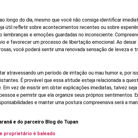
 ao longo do dia, mesmo que você não consiga identificar imedi
a útil refletir sobre acontecimentos recentes ou sobre experiê
o lembranças e emoções guardadas no inconsciente. Compreend
io e favorecer um processo de libertação emocional. Ao deixar 
rosas, você poderá sentir uma renovada sensação de leveza e tr
r atravessando um período de irritação ou mau humor e, por is
tantes. É provável que essa atitude esteja relacionada a ques
. Em vez de insistir em obter explicações imediatas, talvez seja
essoa e permitir que ela organize seus próprios sentimentos. E
esponsabilidades e manter uma postura compreensiva será a man
araná e do parceiro Blog do Tupan
e proprietário é baleado