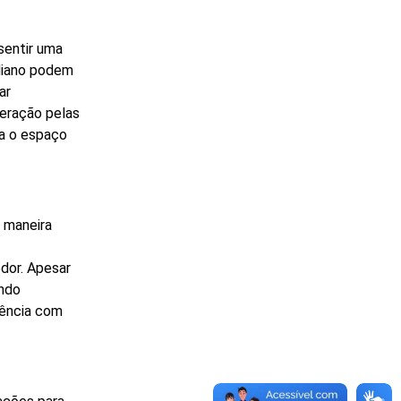
sentir uma
diano podem
ar
eração pelas
ha o espaço
e maneira
dor. Apesar
ando
vência com