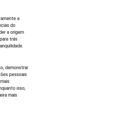
atamente a
ncias do
er a origem
para trás
anquilidade.
so, demonstrar
tões pessoais
 mais
nquanto isso,
eira mais