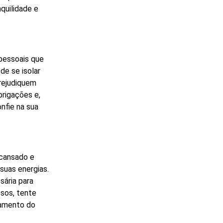
quilidade e
pessoais que
de se isolar
prejudiquem
brigações e,
onfie na sua
 cansado e
suas energias.
sária para
ssos, tente
tamento do