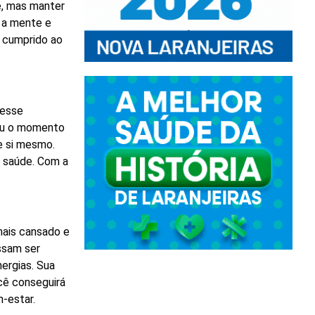
e, mas manter
r a mente e
r cumprido ao
desse
gou o momento
e si mesmo.
a saúde. Com a
mais cansado e
ossam ser
ergias. Sua
ocê conseguirá
m-estar.