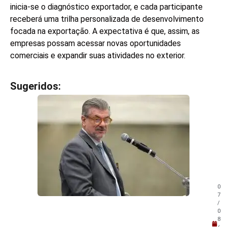
inicia-se o diagnóstico exportador, e cada participante
receberá uma trilha personalizada de desenvolvimento
focada na exportação. A expectativa é que, assim, as
empresas possam acessar novas oportunidades
comerciais e expandir suas atividades no exterior.
Sugeridos:
V
e
j
a
t
a
m
b
é
m
0
!
7
/
0
8