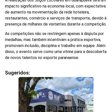
A realização dos Jogos Escolares em Guarapuava terá um
impacto significativo na economia local, com expectativa
de aumento na movimentação da rede hoteleira,
restaurantes, comércio e serviços de transporte, devido à
presença de milhares de visitantes durante a competição.
As competições não se restringem apenas à disputa por
medalhas, mas também incentivam a prática esportiva,
promovem inclusão, disciplina e trabalho em equipe. Além
disso, o evento serve como uma vitrine para a descoberta
de novos talentos no esporte paranaense.
Sugeridos:
V
e
j
a
t
a
m
b