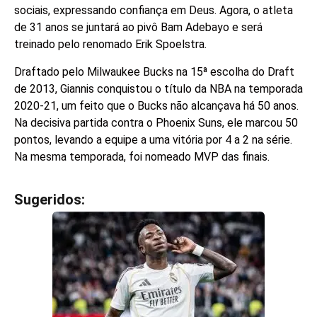
sociais, expressando confiança em Deus. Agora, o atleta
de 31 anos se juntará ao pivô Bam Adebayo e será
treinado pelo renomado Erik Spoelstra.
Draftado pelo Milwaukee Bucks na 15ª escolha do Draft
de 2013, Giannis conquistou o título da NBA na temporada
2020-21, um feito que o Bucks não alcançava há 50 anos.
Na decisiva partida contra o Phoenix Suns, ele marcou 50
pontos, levando a equipe a uma vitória por 4 a 2 na série.
Na mesma temporada, foi nomeado MVP das finais.
Sugeridos:
V
e
j
a
t
a
m
b
é