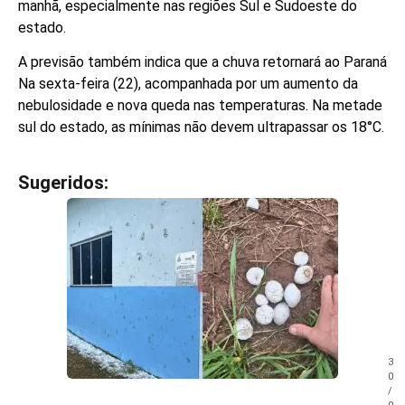
manhã, especialmente nas regiões Sul e Sudoeste do
estado.
A previsão também indica que a chuva retornará ao Paraná
Na sexta-feira (22), acompanhada por um aumento da
nebulosidade e nova queda nas temperaturas. Na metade
sul do estado, as mínimas não devem ultrapassar os 18°C.
Sugeridos:
V
e
j
a
t
a
m
b
é
m
3
!
0
/