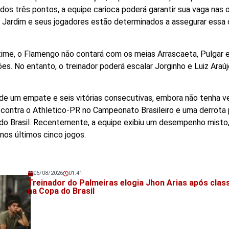
dos três pontos, a equipe carioca poderá garantir sua vaga nas o
Jardim e seus jogadores estão determinados a assegurar essa 
time, o Flamengo não contará com os meias Arrascaeta, Pulgar 
es. No entanto, o treinador poderá escalar Jorginho e Luiz Araúj
de um empate e seis vitórias consecutivas, embora não tenha v
contra o Athletico-PR no Campeonato Brasileiro e uma derrota pa
 do Brasil. Recentemente, a equipe exibiu um desempenho misto
nos últimos cinco jogos.
06/08/2026
01:41
Veja também!
Treinador do Palmeiras elogia Jhon Arias após clas
na Copa do Brasil