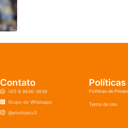
Contato
Políticas
(41) 9 9640-3639
Políticas de Privac
Grupo do Whatsapp
Termo de Uso
@piodojacu3