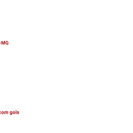
o-MG
 com gols