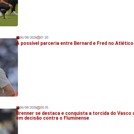
06/08/2026
01:20
Veja também!
A possível parceria entre Bernard e Fred no Atlétic
06/08/2026
00:35
Veja também!
Brenner se destaca e conquista a torcida do Vasco
em decisão contra o Fluminense