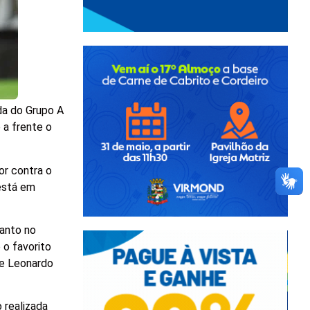
da do Grupo A
 a frente o
or contra o
 está em
tanto no
o favorito
de Leonardo
 realizada