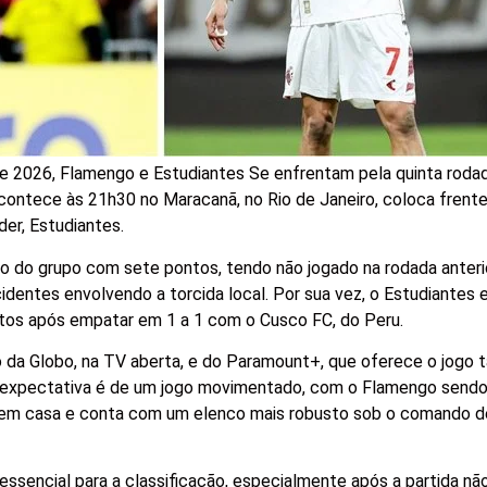
 de 2026, Flamengo e Estudiantes Se enfrentam pela quinta roda
contece às 21h30 no Maracanã, no Rio de Janeiro, coloca frente
der, Estudiantes.
o do grupo com sete pontos, tendo não jogado na rodada anteri
identes envolvendo a torcida local. Por sua vez, o Estudiantes
ntos após empatar em 1 a 1 com o Cusco FC, do Peru.
o da Globo, na TV aberta, e do Paramount+, que oferece o jogo 
 expectativa é de um jogo movimentado, com o Flamengo sendo 
a em casa e conta com um elenco mais robusto sob o comando 
essencial para a classificação, especialmente após a partida não