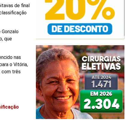
itavas de final
classificação
e Gonzalo
o, que
encido nas
ra o Vitória,
, com três
sificação