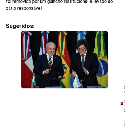
foi removido por um guincho institucional e levado ao
pátio responsável.
Sugeridos:
V
e
j
a
t
a
m
b
é
m
0
!
9
/
0
8
/
2
0
2
6