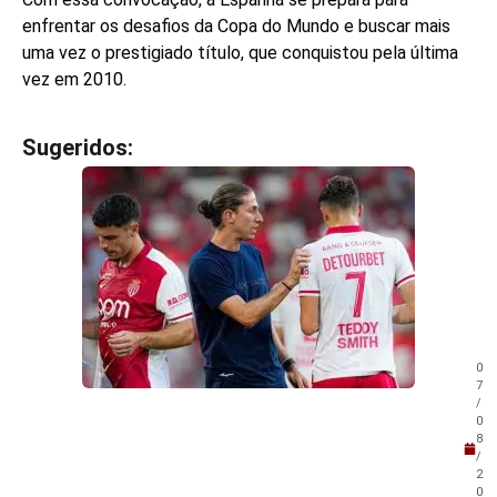
enfrentar os desafios da Copa do Mundo e buscar mais
uma vez o prestigiado título, que conquistou pela última
vez em 2010.
Sugeridos:
V
e
j
a
t
a
m
b
é
m
0
!
7
/
0
8
/
2
0