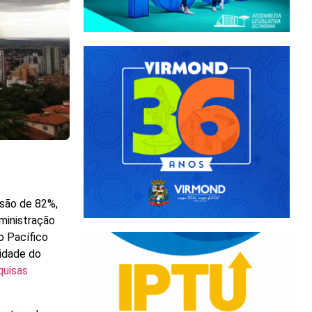
 são de 82%,
ministração
o Pacífico
sidade do
quisas