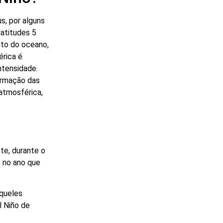
s, por alguns
latitudes 5
nto do oceano,
érica é
ntensidade.
formação das
atmosférica,
te, durante o
s no ano que
aqueles
l Niño de