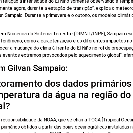
em relação à intensidade do El Niño somente observando a tempe
ente agora, durante a estação de transição”, explica o meteor
van Sampaio. Durante a primavera e o outono, os modelos climát
gem Numérica do Sistema Terrestre (DIMNT/INPE), Sampaio esc
 fenômeno, como a caracterização e os diferentes impactos no B
locar a mudança do clima à frente do El Niño no rol de preocup
 os eventos extremos provocados pelo aquecimento global”, afir
om Gilvan Sampaio:
oramento dos dados primários
mperatura da água na região do
al?
responsabilidade da NOAA, que se chama TOGA [Tropical Ocea
rimários obtidos a partir das boias oceanográficas instaladas n