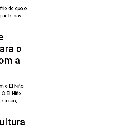
frio do que o
mpacto nos
e
ara o
com a
m o El Niño
 O El Niño
 ou não,
ultura