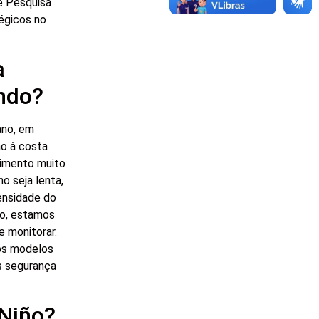
de Pesquisa
égicos no
a
endo?
ano, em
ão à costa
cimento muito
o seja lenta,
tensidade do
io, estamos
e monitorar.
 os modelos
s segurança
 Niño?