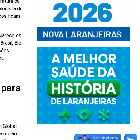
ratura da
ologista do
icos ficam
larece os
rasil. Ele
ações
ma.
 para
n Global
a região