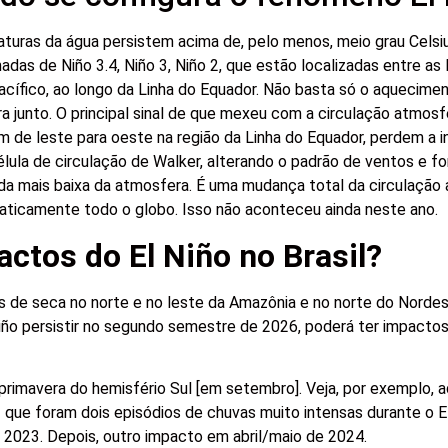
turas da água persistem acima de, pelo menos, meio grau Celsiu
as de Niño 3.4, Niño 3, Niño 2, que estão localizadas entre as 
Pacífico, ao longo da Linha do Equador. Não basta só o aquecime
 junto. O principal sinal de que mexeu com a circulação atmosf
m de leste para oeste na região da Linha do Equador, perdem a i
lula de circulação de Walker, alterando o padrão de ventos e 
da mais baixa da atmosfera. É uma mudança total da circulação 
aticamente todo o globo. Isso não aconteceu ainda neste ano.
ctos do El Niño no Brasil?
os de seca no norte e no leste da Amazônia e no norte do Nordes
Niño persistir no segundo semestre de 2026, poderá ter impacto
a primavera do hemisfério Sul [em setembro]. Veja, por exemplo, 
 que foram dois episódios de chuvas muito intensas durante o E
2023. Depois, outro impacto em abril/maio de 2024.