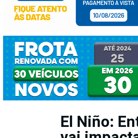
El Niño: E
vai impacta