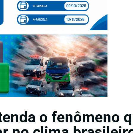
ntenda o fenômeno 
r no clima brasileir