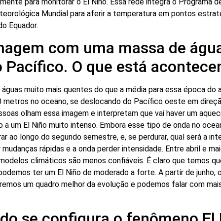
amente para monitorar o El Niño. Essa rede integra o Programa 
teorológica Mundial para aferir a temperatura em pontos estrat
do Equador.
imagem com uma massa de águ
 Pacífico. O que está acontec
águas muito mais quentes do que a média para essa época do 
0 metros no oceano, se deslocando do Pacífico oeste em direç
essoas olham essa imagem e interpretam que vai haver um aque
do a um El Niño muito intenso. Embora esse tipo de onda no ocean
rar ao longo do segundo semestre, e, se perdurar, qual será a in
mudanças rápidas e a onda perder intensidade. Entre abril e ma
modelos climáticos são menos confiáveis. É claro que temos qu
podemos ter um El Niño de moderado a forte. A partir de junho,
teremos um quadro melhor da evolução e podemos falar com mai
o se configura o fenômeno El