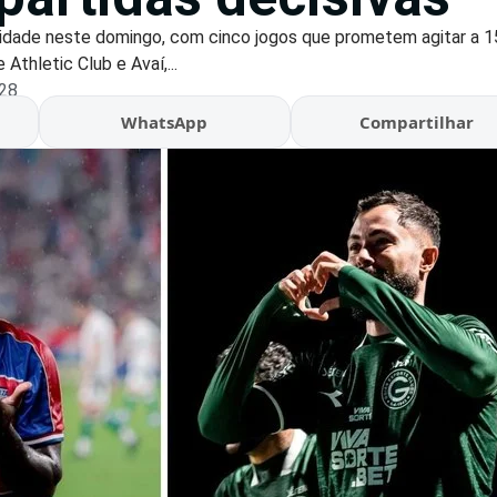
nuidade neste domingo, com cinco jogos que prometem agitar a 1
thletic Club e Avaí,...
:28
WhatsApp
Compartilhar