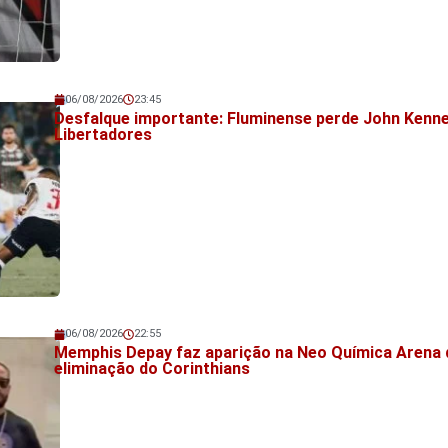
06/08/2026
23:45
Veja também!
Desfalque importante: Fluminense perde John Kenne
Libertadores
06/08/2026
22:55
Veja também!
Memphis Depay faz aparição na Neo Química Arena 
eliminação do Corinthians