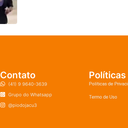
Contato
Políticas
(41) 9 9640-3639
Políticas de Privac
Grupo do Whatsapp
Termo de Uso
@piodojacu3