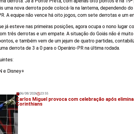
ma derrota. Já a Ponte Preta, com apenas oito pontos e na 19ª 
is uma nova derrota pode colocá-la na lanterna, dependendo do
R. A equipe não vence há oito jogos, com sete derrotas e um e
que já esteve nas primeiras posições, agora ocupa o nono lugar 
om três derrotas e um empate. A situação do Goiás não é muito 
pontos, e também vem de um jejum de quatro partidas, contabili
uma derrota de 3 a 0 para o Operário-PR na última rodada.
uintes:
PN e Disney+
06/08/2026
23:55
Veja também!
Carlos Miguel provoca com celebração após elimin
Corinthians