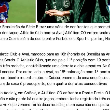
 Brasileirão da Série B traz uma série de confrontos que prome
m destaque: Athletic Club contra Avaí, Atlético-GO enfrentando
m o Ceará, além do duelo entre Fortaleza e Sport e, por fim, Ná
letic Club e Avaí, marcado para as 16h (horário de Brasília) na Ar
as Gerais. O Athletic Club, que ocupa a 11ª posição com 19 pon
 três rodadas, contabilizando uma derrota e dois empates. Na úl
 Londrina. Por outro lado, o Avaí, na 18ª colocação com 13 pont
s um triunfo recente sobre o Cuiabá, encerrando uma sequência 
ora de casa é preocupante, com quatro derrotas consecutivas.
o Accioly, em Goiânia, o Atlético-GO enfrenta a Ponte Preta. O
ção e não perde há quatro jogos, embora tenha registrado três
ima vez que venceu foi há duas rodadas, e em casa não conquista 