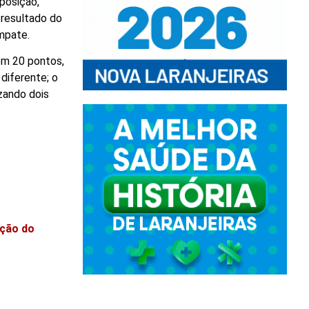
posição,
 resultado do
mpate.
com 20 pontos,
diferente; o
zando dois
ação do