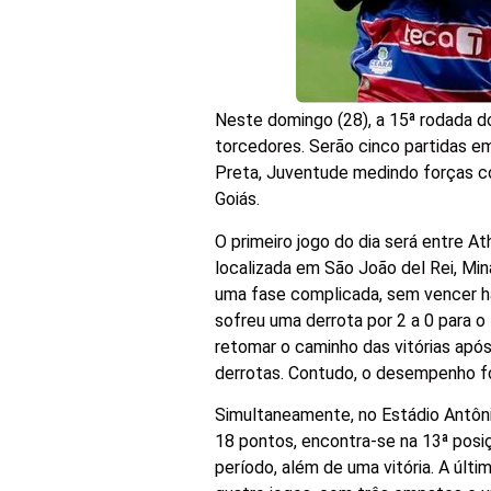
Neste domingo (28), a 15ª rodada do
torcedores. Serão cinco partidas e
Preta, Juventude medindo forças co
Goiás.
O primeiro jogo do dia será entre Ath
localizada em São João del Rei, Min
uma fase complicada, sem vencer há
sofreu uma derrota por 2 a 0 para o
retomar o caminho das vitórias apó
derrotas. Contudo, o desempenho f
Simultaneamente, no Estádio Antôni
18 pontos, encontra-se na 13ª posi
período, além de uma vitória. A últ