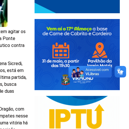
tem agitar os
 a Ponte
utico contra
ena Sicredi,
tos, está em
tima partida,
os, busca
de duas
 Dragão, com
 empates nesse
uma vitória há