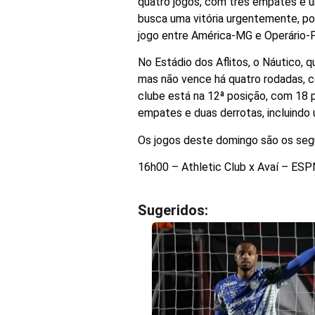
quatro jogos, com três empates e u
busca uma vitória urgentemente, po
jogo entre América-MG e Operário-P
No Estádio dos Aflitos, o Náutico, 
mas não vence há quatro rodadas, c
clube está na 12ª posição, com 18 
empates e duas derrotas, incluindo 
Os jogos deste domingo são os seg
16h00 – Athletic Club x Avaí – ES
Sugeridos: