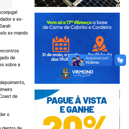
aconjugal
ndador e ex-
 Sarah
pelo ex-marido
encontros
egado de
es sobre a
u depoimento,
rimeiro
 Coast de
der o
u dentro de