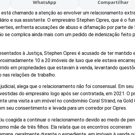
WhatsApp
Compartilhar
í, está chamando a atenção ao envolver um relacionamento extr
iário e sua assistente. O empresário Stephen Cipres, que é o fu
perties, enfrenta acusações de abuso e difamação por parte de
ão se complica ainda mais com um pedido de indenização feito 
entados à Justiça, Stephen Cipres é acusado de ter mantido 
oximadamente 10 a 20 imóveis de luxo que ele estava encarr
orrido em propriedades que estavam à venda, levantando questõ
o nas relações de trabalho.
udicial, alega que o relacionamento não foi consensual. Em se
nvestidas do empresário logo após ser contratada, em 2021. O p
ante uma visita a um imóvel no condomínio Coral Strand, na Gold
sem seu consentimento e levada para um corredor por Cipres.
iu coagida a continuar o relacionamento devido ao medo de per
omo mãe de três filhos. Ela relata que os encontros ocorreram
emana, geralmente durante o expediente, em imóveis à venda o