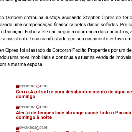
ido também entrou na Justiça, acusando Stephen Cipres de ter 
cando uma compensação financeira pelos danos sofridos. Por su
difamação. Embora ele não negue a ocorrência dos encontros, a
e a assistente teria manifestado que seu casamento estava em 
n Cipres foi afastado da Corcoran Pacific Properties por um de
ndou uma nova imobiliária e continua a atuar na venda de imóveis
com a mesma esposa.
09/08/2026
13:05
Veja também!
Cerro Azul sofre com desabastecimento de água n
domingo
09/08/2026
11:05
Veja também!
Alerta de tempestade abrange quase todo o Paraná
domingo à noite
09/08/2026
09:05
Veja também!