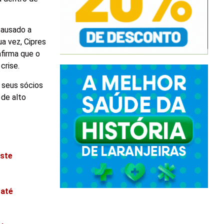
causado a
a vez, Cipres
firma que o
crise.
 seus sócios
 de alto
este
 até