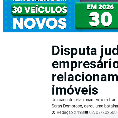
Disputa jud
empresário
relacionam
imóveis
Um caso de relacionamento extraconj
Sarah Dombrose, gerou uma batalha 
Redação 24hrs
02/07/2026
08