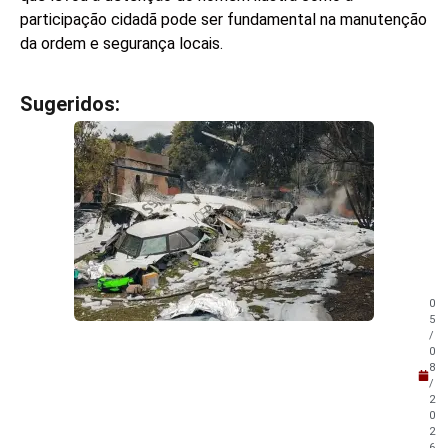
participação cidadã pode ser fundamental na manutenção
da ordem e segurança locais.
Sugeridos:
V
e
j
a
t
a
m
b
é
m
0
!
5
/
0
8
/
2
0
2
6