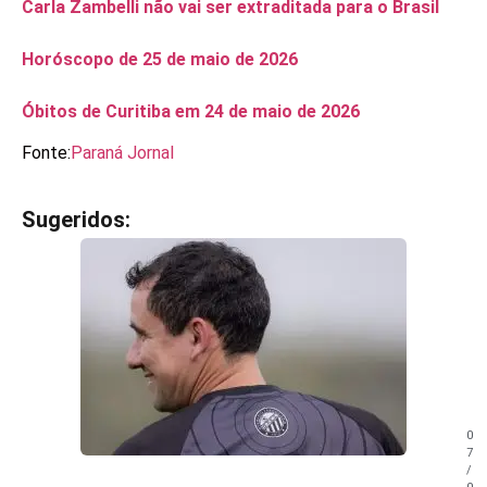
Carla Zambelli não vai ser extraditada para o Brasil
Horóscopo de 25 de maio de 2026
Óbitos de Curitiba em 24 de maio de 2026
Fonte:
Paraná Jornal
Sugeridos:
V
e
j
a
t
a
m
b
é
m
0
!
7
/