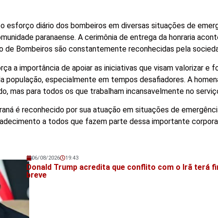
 o esforço diário dos bombeiros em diversas situações de emer
omunidade paranaense. A cerimônia de entrega da honraria aco
 de Bombeiros são constantemente reconhecidas pela socied
a a importância de apoiar as iniciativas que visam valorizar e f
 da população, especialmente em tempos desafiadores. A home
do, mas para todos os que trabalham incansavelmente no serviço
raná é reconhecido por sua atuação em situações de emergênci
gradecimento a todos que fazem parte dessa importante corpora
06/08/2026
19:43
Veja também!
Donald Trump acredita que conflito com o Irã terá f
breve