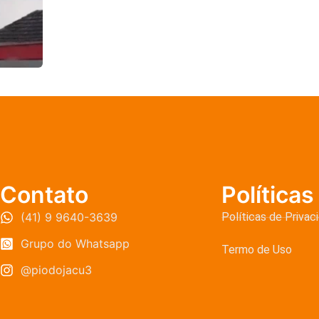
Contato
Políticas
(41) 9 9640-3639
Políticas de Privac
Grupo do Whatsapp
Termo de Uso
@piodojacu3