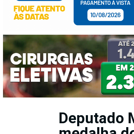
Deputado M
medalha d