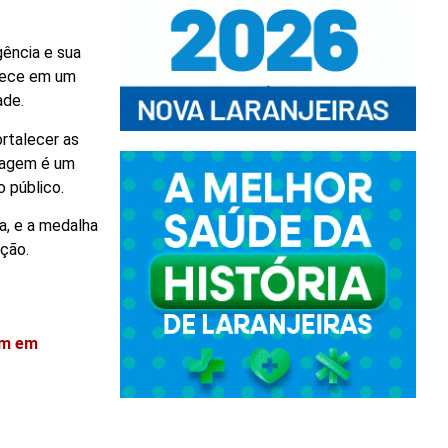
gência e sua
ntece em um
ade.
ortalecer as
nagem é um
 público.
a, e a medalha
ção.
im em