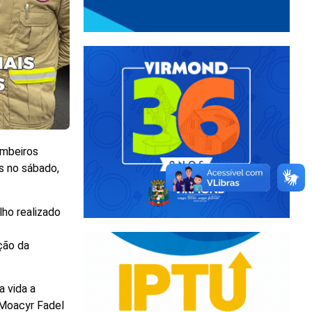
ombeiros
is no sábado,
lho realizado
ção da
 vida a
 Moacyr Fadel