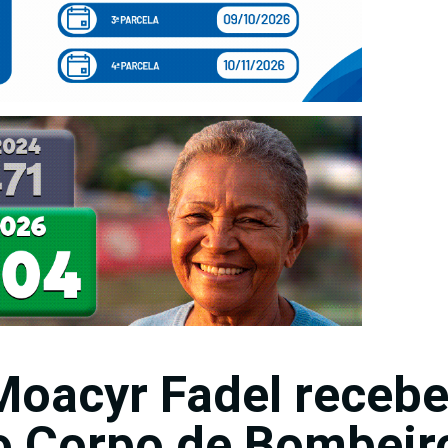
oacyr Fadel receb
o Corpo de Bombeir