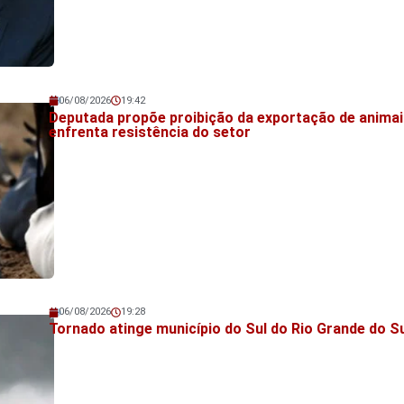
06/08/2026
19:42
Veja também!
Deputada propõe proibição da exportação de animai
enfrenta resistência do setor
06/08/2026
19:28
Veja também!
Tornado atinge município do Sul do Rio Grande do S