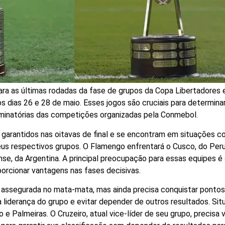
ara as últimas rodadas da fase de grupos da Copa Libertadores 
 dias 26 e 28 de maio. Esses jogos são cruciais para determinar
iminatórias das competições organizadas pela Conmebol.
 garantidos nas oitavas de final e se encontram em situações co
eus respectivos grupos. O Flamengo enfrentará o Cusco, do Per
ense, da Argentina. A principal preocupação para essas equipes é
oporcionar vantagens nas fases decisivas.
 assegurada no mata-mata, mas ainda precisa conquistar pontos
 a liderança do grupo e evitar depender de outros resultados. Si
 e Palmeiras. O Cruzeiro, atual vice-líder de seu grupo, precisa 