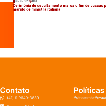
08/08/2026
10:33
Veja também!
Cerimônia de sepultamento marca o fim de buscas 
marido de ministra italiana
Contato
Políticas
(41) 9 9640-3639
Políticas de Privac