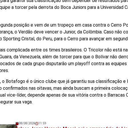
 para garantir sua classificação sem depender de resultados par
uipe a torcer pela derrota do Boca Juniors para a Universidad C
segunda posição e vem de um tropeço em casa contra o Cerro Po
derança, o Verdão deve vencer o Junior, da Colômbia. Caso não co
Sporting Cristal, do Peru, para o Cerro para avançar em segundo
is complicada entre os times brasileiros. O Tricolor não está n
Guaira, da Venezuela, além de torcer para que o Bolívar não derr
locados de cada grupo disputarão um playoff contra as equipes
ores.
o Botafogo é o único clube que já garantiu sua classificação e l
confirmados nas oitavas, mas ainda buscam a primeira colocaçã
l vice-líder, depende apenas de sua vitória contra o Barracas C
segurar sua vaga.
08/08/2026
11:59
Veja também!