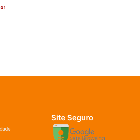
por
Site Seguro
idade