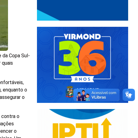
e da Copa Sul-
 quais
nfortáveis,
u, enquanto o
 assegurar o
 contra o
tuações
vencer o