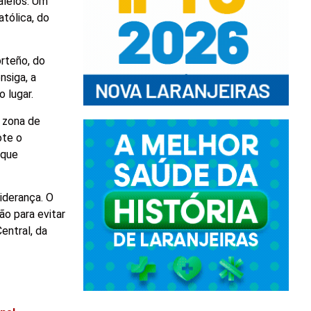
alelos. Um
atólica, do
rteño, do
nsiga, a
 lugar.
a zona de
ote o
 que
iderança. O
o para evitar
entral, da