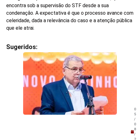
encontra sob a supervisão do STF desde a sua
condenação. A expectativa é que o processo avance com
celeridade, dada a relevância do caso e a atenção pública
que ele atrai.
Sugeridos:
V
e
j
a
t
a
m
b
é
m
0
!
5
/
0
8
/
2