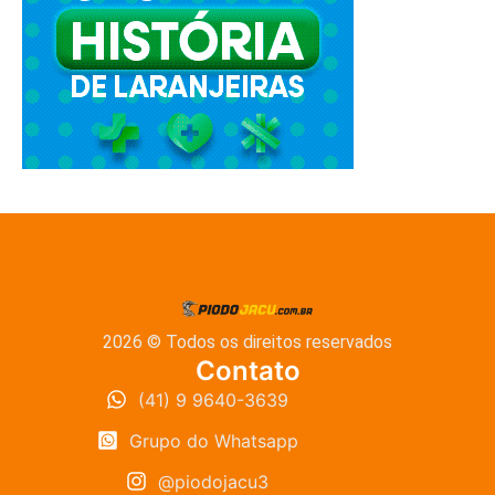
2026 © Todos os direitos reservados
Contato
(41) 9 9640-3639
Grupo do Whatsapp
@piodojacu3