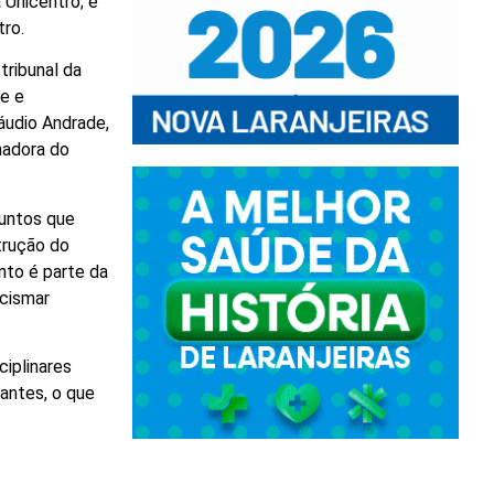
 Unicentro; e
tro.
tribunal da
de e
áudio Andrade,
nadora do
suntos que
trução do
nto é parte da
ncismar
iplinares
antes, o que