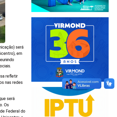
nicação) será
icentro), em
reunindo
ociais.
a refletir
tos nas redes
que será
o. Os
de Federal do