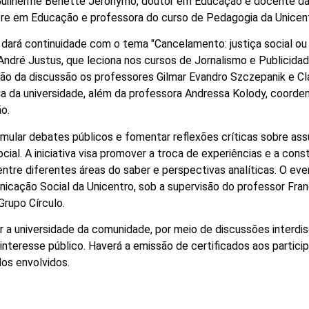
 Guilherme Benette Jeronymo, doutor em Educação e docente da
tre em Educação e professora do curso de Pedagogia da Unicen
o dará continuidade com o tema "Cancelamento: justiça social ou 
André Justus, que leciona nos cursos de Jornalismo e Publicida
rão da discussão os professores Gilmar Evandro Szczepanik e Cl
a da universidade, além da professora Andressa Kolody, coorde
ão.
ular debates públicos e fomentar reflexões críticas sobre as
ial. A iniciativa visa promover a troca de experiências e a cons
ntre diferentes áreas do saber e perspectivas analíticas. O eve
cação Social da Unicentro, sob a supervisão do professor Fra
rupo Círculo.
a universidade da comunidade, por meio de discussões interdisc
teresse público. Haverá a emissão de certificados aos particip
dos envolvidos.