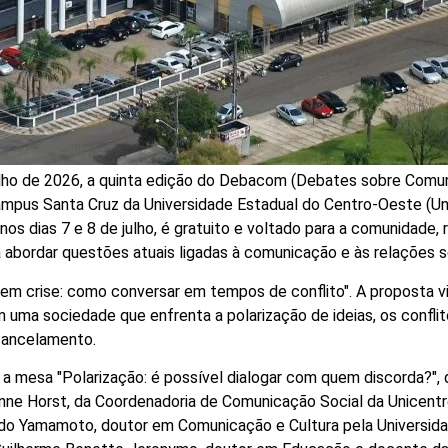
 julho de 2026, a quinta edição do Debacom (Debates sobre Comu
Campus Santa Cruz da Universidade Estadual do Centro-Oeste (Un
os dias 7 e 8 de julho, é gratuito e voltado para a comunidade, 
a abordar questões atuais ligadas à comunicação e às relações s
 em crise: como conversar em tempos de conflito". A proposta vis
 uma sociedade que enfrenta a polarização de ideias, os confli
 cancelamento.
i a mesa "Polarização: é possível dialogar com quem discorda?", 
anne Horst, da Coordenadoria de Comunicação Social da Unicentr
do Yamamoto, doutor em Comunicação e Cultura pela Universida