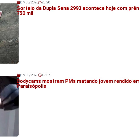
07/08/2026
20:20
Veja também!
Sorteio da Dupla Sena 2993 acontece hoje com prê
750 mil
07/08/2026
19:37
Veja também!
Bodycams mostram PMs matando jovem rendido e
Paraisópolis