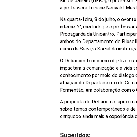
Rio de Janeiro (UFRJ); o professor
a professora Luciane Neuvald, Mes
Na quarta-feira, 8 de julho, o event
internet?", mediado pelo professor 
Propaganda da Unicentro. Participa
ambos do Departamento de Filosofi
curso de Serviço Social da instituiç
O Debacom tem como objetivo estim
impactam a comunicação e a vida soc
conhecimento por meio do diálogo e
atuação do Departamento de Comuni
Formentão, em colaboração com o G
A proposta do Debacom é aproximar 
sobre temas contemporâneos e de in
enriquece ainda mais a experiência 
Sugeridos: