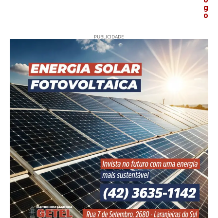
g
o
PUBLICIDADE