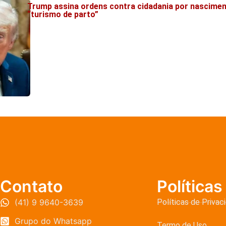
Trump assina ordens contra cidadania por nascimen
“turismo de parto”
Contato
Políticas
(41) 9 9640-3639
Políticas de Privac
Grupo do Whatsapp
Termo de Uso