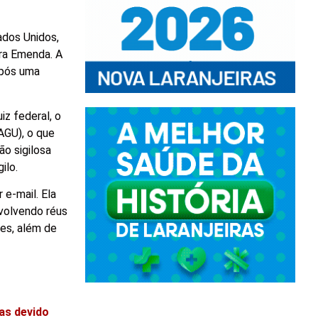
ados Unidos,
ra Emenda. A
após uma
iz federal, o
AGU), o que
o sigilosa
ilo.
 e-mail. Ela
volvendo réus
aes, além de
as devido