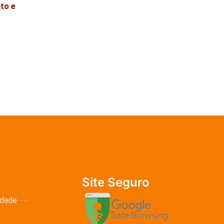
to e
Site Seguro
idade