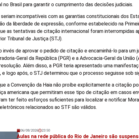
no Brasil para garantir o cumprimento das decisões judiciais.
seriam incompatíveis com as garantias constitucionais dos Est
ão da liberdade de expressão, conforme estabelecido na Primei
ue as tentativas de citação internacional foram interrompidas 
r Tribunal de Justiça (STJ).
o invés de aprovar o pedido de citação e encaminhá-lo para um ju
adoria-Geral da República (PGR) e a Advocacia-Geral da União (
esolução. Além disso, a PGR teria apresentado uma manifestaçã
 e logo após, o STJ determinou que o processo seguisse sob sig
 que a Convenção da Haia não proíbe explicitamente a citação por
ça americana que permitiram esse tipo de citação em casos en
am ter feito esforços suficientes para localizar e notificar Mor
eletrônicos relacionados ao STF são válidos.
06/08/2026
23:50
💬 Veja também!
Aulas na rede pública do Rio de Janeiro são suspens