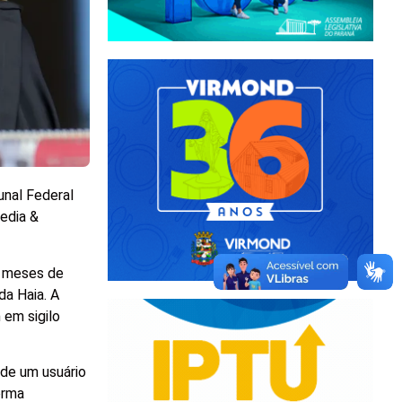
unal Federal
edia &
s meses de
da Haia. A
 em sigilo
de um usuário
orma