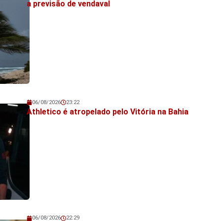
a previsão de vendaval
06/08/2026
23:22
💬 Veja também!
Athletico é atropelado pelo Vitória na Bahia
06/08/2026
22:29
💬 Veja também!