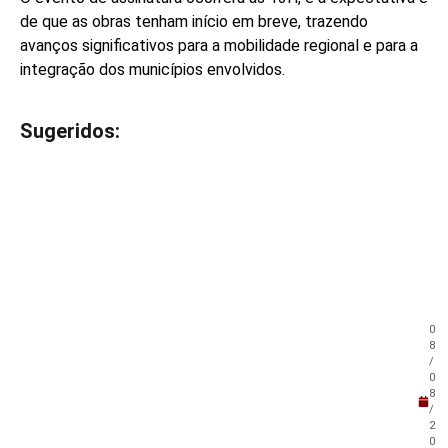
de que as obras tenham início em breve, trazendo
avanços significativos para a mobilidade regional e para a
integração dos municípios envolvidos.
Sugeridos:
V
e
j
a
t
a
m
b
é
m
0
!
8
/
0
8
/
2
0