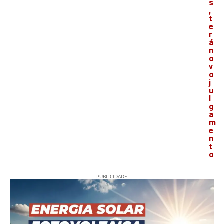
s
,
t
e
r
á
n
o
v
o
j
u
l
g
a
m
e
n
t
o
PUBLICIDADE