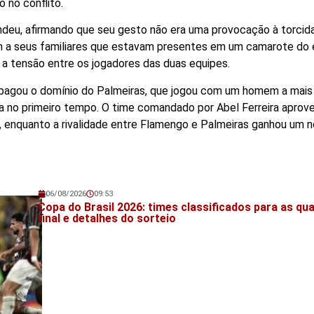
 no conflito.
endeu, afirmando que seu gesto não era uma provocação à torcid
a seus familiares que estavam presentes em um camarote do e
u a tensão entre os jogadores das duas equipes.
 apagou o domínio do Palmeiras, que jogou com um homem a mais
da no primeiro tempo. O time comandado por Abel Ferreira aprove
, enquanto a rivalidade entre Flamengo e Palmeiras ganhou um n
06/08/2026
09:53
Veja também!
Copa do Brasil 2026: times classificados para as qu
final e detalhes do sorteio