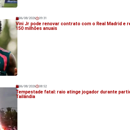
06/08/2026
09:31
Veja também!
Vini Jr pode renovar contrato com o Real Madrid e 
150 milhões anuais
06/08/2026
08:52
Veja também!
Tempestade fatal: raio atinge jogador durante parti
Tailândia