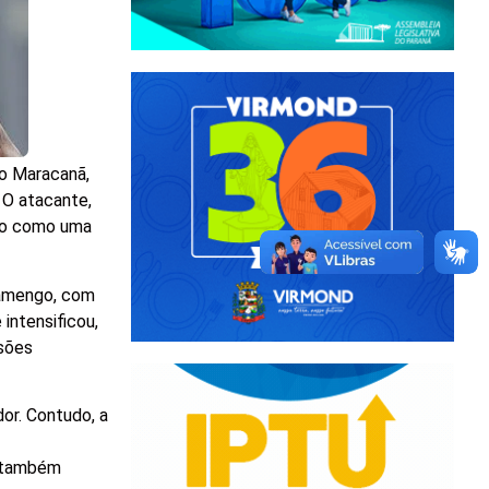
no Maracanã,
 O atacante,
ido como uma
Flamengo, com
intensificou,
ssões
dor. Contudo, a
, também