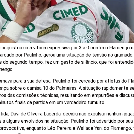
conquistou uma vitória expressiva por 3 a 0 contra o Flamengo 
marcado por Paulinho, gerou uma situação de tensão no gramado.
s do segundo tempo, fez um gesto de silêncio, que foi entend
mengo.
ornava para a sua defesa, Paulinho foi cercado por atletas do 
rança sobre o camisa 10 do Palmeiras. A situação rapidamente se 
os das comissões técnicas, resultando em empurrões e discu
inutos finais da partida em um verdadeiro tumulto.
tida, Davi de Oliveira Lacerda, decidiu não expulsar nenhum joga
 a alguns envolvidos na situação. Paulinho foi advertido por sua
provocativa, enquanto Léo Pereira e Wallace Yan, do Flamengo