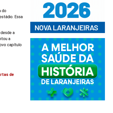
a do
stádio. Essa
 desde a
itou a
ovo capítulo
artas de