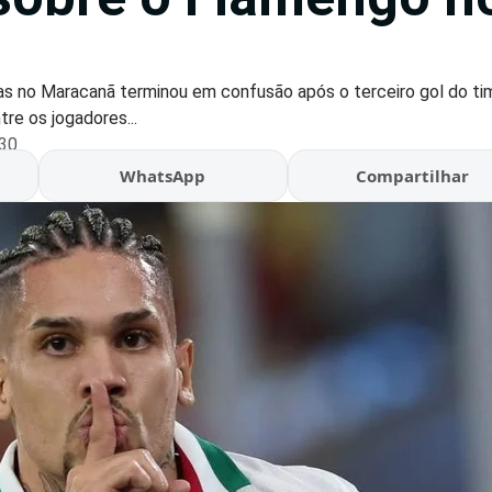
as no Maracanã terminou em confusão após o terceiro gol do tim
re os jogadores...
:30
WhatsApp
Compartilhar