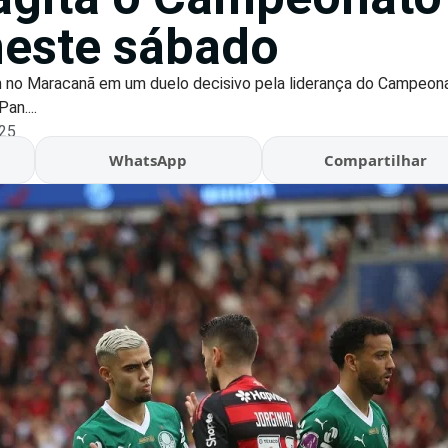
 neste sábado
no Maracanã em um duelo decisivo pela liderança do Campeonat
an....
:25
WhatsApp
Compartilhar