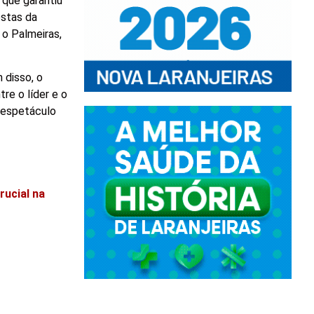
 que garantiu
ostas da
 o Palmeiras,
 disso, o
re o líder e o
 espetáculo
ucial na