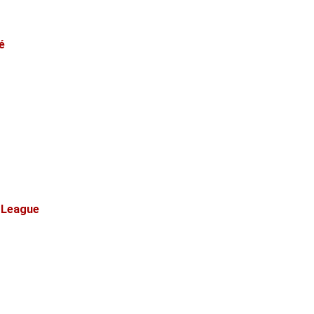
é
r League