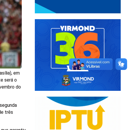
sília), em
te será o
novembro do
a segunda
de três