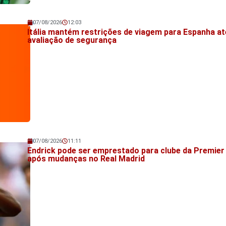
07/08/2026
12:03
Veja também!
Itália mantém restrições de viagem para Espanha at
avaliação de segurança
07/08/2026
11:11
Veja também!
Endrick pode ser emprestado para clube da Premie
após mudanças no Real Madrid