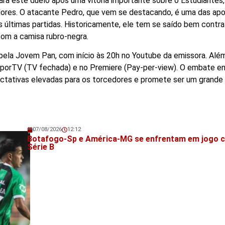
ra este duelo após uma vitória importante sobre o Estudiantes,
adores. O atacante Pedro, que vem se destacando, é uma das ap
 últimas partidas. Historicamente, ele tem se saído bem contra
om a camisa rubro-negra.
 pela Jovem Pan, com início às 20h no Youtube da emissora. Além
SporTV (TV fechada) e no Premiere (Pay-per-view). O embate ent
ectativas elevadas para os torcedores e promete ser um grande
07/08/2026
12:12
Veja também!
Botafogo-Sp e América-MG se enfrentam em jogo cr
Série B