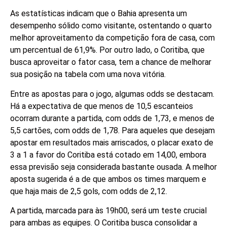
As estatísticas indicam que o Bahia apresenta um
desempenho sólido como visitante, ostentando o quarto
melhor aproveitamento da competição fora de casa, com
um percentual de 61,9%. Por outro lado, o Coritiba, que
busca aproveitar o fator casa, tem a chance de melhorar
sua posição na tabela com uma nova vitória.
Entre as apostas para o jogo, algumas odds se destacam.
Há a expectativa de que menos de 10,5 escanteios
ocorram durante a partida, com odds de 1,73, e menos de
5,5 cartões, com odds de 1,78. Para aqueles que desejam
apostar em resultados mais arriscados, o placar exato de
3 a 1 a favor do Coritiba está cotado em 14,00, embora
essa previsão seja considerada bastante ousada. A melhor
aposta sugerida é a de que ambos os times marquem e
que haja mais de 2,5 gols, com odds de 2,12.
A partida, marcada para às 19h00, será um teste crucial
para ambas as equipes. O Coritiba busca consolidar a