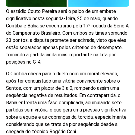
O estádio Couto Pereira será o palco de um embate
significativo nesta segunda-feira, 25 de maio, quando
Coritiba e Bahia se encontrarão pela 17ª rodada da Série A
do Campeonato Brasileiro. Com ambos os times somando
23 pontos, a disputa promete ser acirrada, visto que eles
estão separados apenas pelos critérios de desempate,
tornando a partida ainda mais importante na luta por
posições no G-4.
O Coritiba chega para o duelo com um moral elevado,
após ter conquistado uma vitória convincente sobre o
Santos, com um placar de 3 a 0, rompendo assim uma
sequência negativa de resultados. Em contrapartida, o
Bahia enfrenta uma fase complicada, acumulando sete
partidas sem vitória, o que gera uma pressão significativa
sobre a equipe e as cobranças da torcida, especialmente
considerando que se trata da pior sequência desde a
chegada do técnico Rogério Ceni.