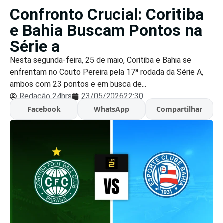
Confronto Crucial: Coritiba
e Bahia Buscam Pontos na
Série a
Nesta segunda-feira, 25 de maio, Coritiba e Bahia se
enfrentam no Couto Pereira pela 17ª rodada da Série A,
ambos com 23 pontos e em busca de...
Redação 24hrs
23/05/2026
22:30
Facebook
WhatsApp
Compartilhar