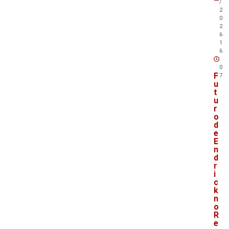
/
2
0
2
6
1
6
:
0
F
7
u
t
u
r
o
d
e
E
n
d
r
i
c
k
n
o
R
e