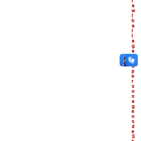
r
a
w
l
h
a
l
l
a
g
a
n
h
a
p
e
r
s
o
n
a
g
e
n
s
d
e
S