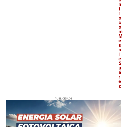
n
t
r
o
c
o
m
M
e
s
s
i
e
S
u
á
r
e
z
PUBLICIDADE