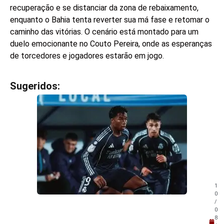
recuperação e se distanciar da zona de rebaixamento,
enquanto o Bahia tenta reverter sua má fase e retomar o
caminho das vitórias. O cenário está montado para um
duelo emocionante no Couto Pereira, onde as esperanças
de torcedores e jogadores estarão em jogo.
Sugeridos:
V
e
j
a
t
a
m
b
é
m
1
!
0
/
0
8