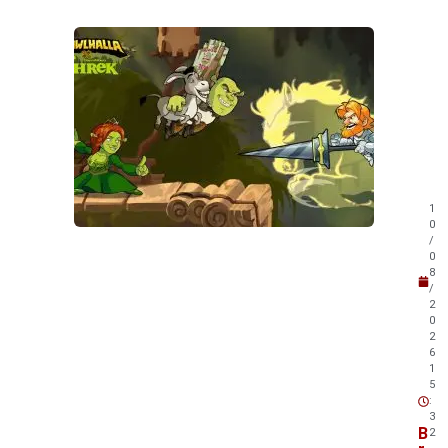
V
e
j
a
t
a
m
b
é
m
1
!
0
/
0
8
/
2
0
2
6
1
5
:
3
B
2