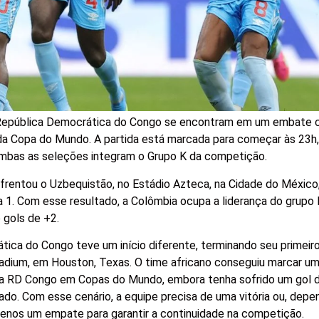
e República Democrática do Congo se encontram em um embate c
da Copa do Mundo. A partida está marcada para começar às 23h,
Ambas as seleções integram o Grupo K da competição.
nfrentou o Uzbequistão, no Estádio Azteca, na Cidade do México
 a 1. Com esse resultado, a Colômbia ocupa a liderança do grupo
 gols de +2.
ática do Congo teve um início diferente, terminando seu primeir
dium, em Houston, Texas. O time africano conseguiu marcar um
o da RD Congo em Copas do Mundo, embora tenha sofrido um gol d
ado. Com esse cenário, a equipe precisa de uma vitória ou, dep
menos um empate para garantir a continuidade na competição.