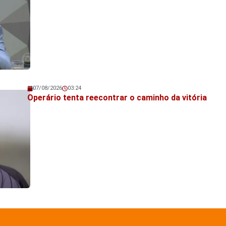
07/08/2026
03:24
Veja também!
Operário tenta reecontrar o caminho da vitória