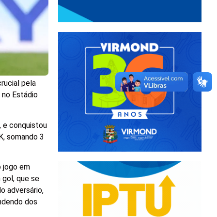
rucial pela
 no Estádio
, e conquistou
 K, somando 3
o jogo em
 gol, que se
o adversário,
endendo dos