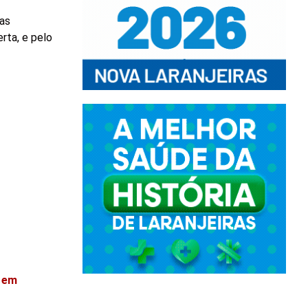
ias
rta, e pelo
o em