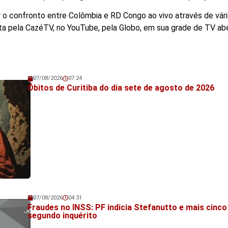
o confronto entre Colômbia e RD Congo ao vivo através de vár
ta pela CazéTV, no YouTube, pela Globo, em sua grade de TV abe
07/08/2026
07:24
Veja também!
Óbitos de Curitiba do dia sete de agosto de 2026
07/08/2026
04:31
Veja também!
Fraudes no INSS: PF indicia Stefanutto e mais cinc
segundo inquérito