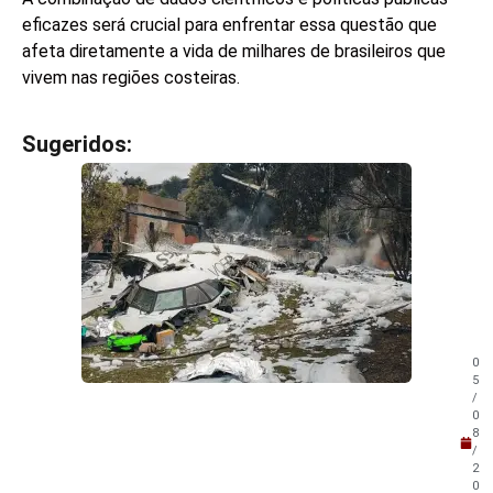
eficazes será crucial para enfrentar essa questão que
afeta diretamente a vida de milhares de brasileiros que
vivem nas regiões costeiras.
Sugeridos:
V
e
j
a
t
a
m
b
é
m
0
!
5
/
0
8
/
2
0