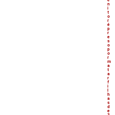
n
i
t
o
r
é
p
r
e
s
o
p
o
r
m
a
t
a
r
f
i
l
h
a
s
d
e
3