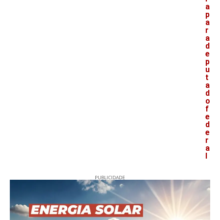
a
p
a
r
a
d
e
p
u
t
a
d
o
f
e
d
e
r
a
l
PUBLICIDADE