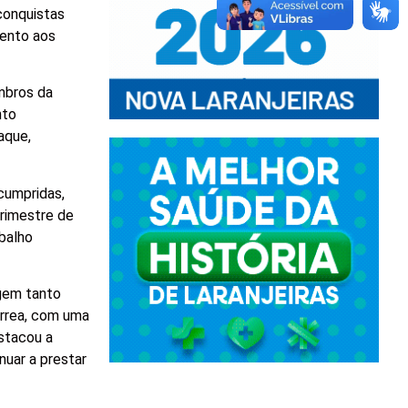
conquistas
mento aos
mbros da
nto
aque,
cumpridas,
drimestre de
abalho
agem tanto
orrea, com uma
estacou a
uar a prestar