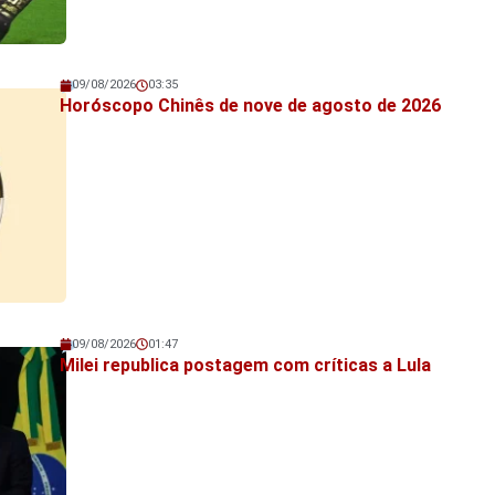
09/08/2026
03:35
Veja também!
Horóscopo Chinês de nove de agosto de 2026
09/08/2026
01:47
Veja também!
Milei republica postagem com críticas a Lula