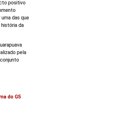
cto positivo
momento
r uma das que
história da
Guarapuava
alizado pela
 conjunto
ima do G5