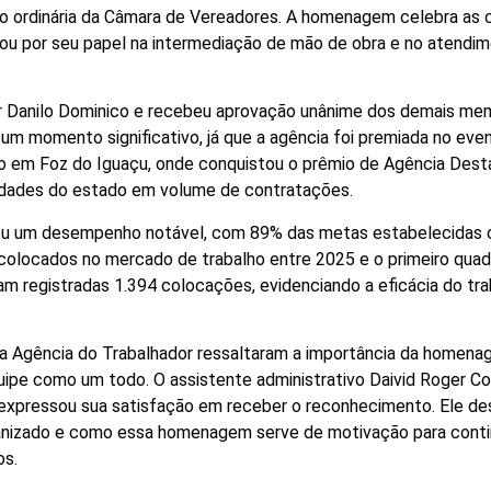
o ordinária da Câmara de Vereadores. A homenagem celebra as 
ou por seu papel na intermediação de mão de obra e no atendi
r Danilo Dominico e recebeu aprovação unânime dos demais me
m momento significativo, já que a agência foi premiada no eve
ado em Foz do Iguaçu, onde conquistou o prêmio de Agência Dest
nidades do estado em volume de contratações.
çou um desempenho notável, com 89% das metas estabelecidas 
colocados no mercado de trabalho entre 2025 e o primeiro qua
m registradas 1.394 colocações, evidenciando a eficácia do tr
da Agência do Trabalhador ressaltaram a importância da homen
quipe como um todo. O assistente administrativo Daivid Roger C
o, expressou sua satisfação em receber o reconhecimento. Ele d
nizado e como essa homenagem serve de motivação para contin
os.