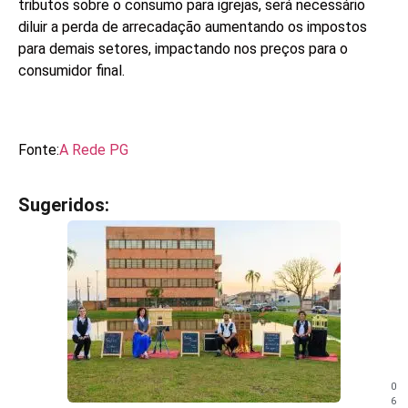
tributos sobre o consumo para igrejas, será necessário
diluir a perda de arrecadação aumentando os impostos
para demais setores, impactando nos preços para o
consumidor final.
Fonte:
A Rede PG
Sugeridos:
V
e
j
a
t
a
m
b
é
m
0
!
6