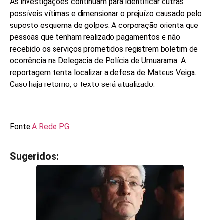
As investigações continuam para identificar outras
possíveis vítimas e dimensionar o prejuízo causado pelo
suposto esquema de golpes. A corporação orienta que
pessoas que tenham realizado pagamentos e não
recebido os serviços prometidos registrem boletim de
ocorrência na Delegacia de Polícia de Umuarama. A
reportagem tenta localizar a defesa de Mateus Veiga.
Caso haja retorno, o texto será atualizado.
Fonte:
A Rede PG
Sugeridos:
V
e
j
a
t
a
m