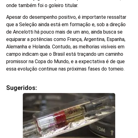
onde também foi o goleiro titular.
Apesar do desempenho positivo, é importante ressaltar
que a Seleção ainda está em formação e, sob a direção
de Ancelotti há pouco mais de um ano, ainda busca se
equiparar a potências como França, Argentina, Espanha,
Alemanha e Holanda. Contudo, as melhorias visíveis em
campo indicam que o Brasil está traçando um caminho
promissor na Copa do Mundo, e a expectativa é de que
essa evolução continue nas próximas fases do torneio.
Sugeridos:
V
e
j
a
t
a
m
b