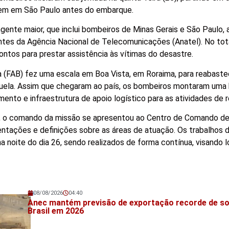
irem em São Paulo antes do embarque.
ingente maior, que inclui bombeiros de Minas Gerais e São Paulo,
antes da Agência Nacional de Telecomunicações (Anatel). No tot
ntos para prestar assistência às vítimas do desastre.
ra (FAB) fez uma escala em Boa Vista, em Roraima, para reabast
zuela. Assim que chegaram ao país, os bombeiros montaram uma
to e infraestrutura de apoio logístico para as atividades de 
e, o comando da missão se apresentou ao Centro de Comando d
ientações e definições sobre as áreas de atuação. Os trabalhos 
oite do dia 26, sendo realizados de forma contínua, visando lo
08/08/2026
04:40
Veja também!
Anec mantém previsão de exportação recorde de so
Brasil em 2026