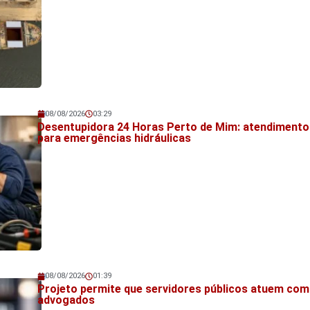
08/08/2026
03:29
Veja também!
Desentupidora 24 Horas Perto de Mim: atendimento
para emergências hidráulicas
08/08/2026
01:39
Veja também!
Projeto permite que servidores públicos atuem co
advogados