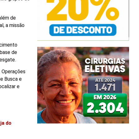
 além de
al, a missão
ecimento
 base de
resgate.
e Operações
de Busca e
calizar e
ja do