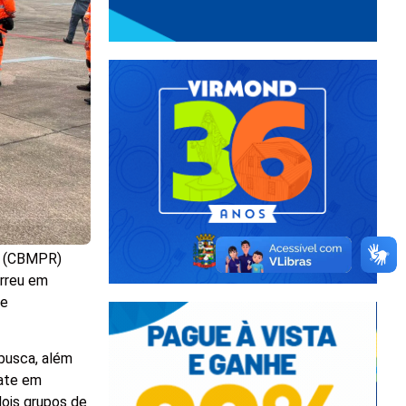
ná (CBMPR)
orreu em
 e
busca, além
gate em
dois grupos de