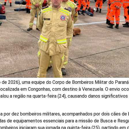
ho de 2026), uma equipe do Corpo de Bombeiros Militar do Para
 localizada em Congonhas, com destino à Venezuela. O envio oc
lou a região na quarta-feira (24), causando danos significativos
 por dez bombeiros militares, acompanhados por dois cães de 
as de equipamentos essenciais para a missão de Busca e Res
mbeiros iniciaram sua jornada na quinta-feira (25), partindo em 