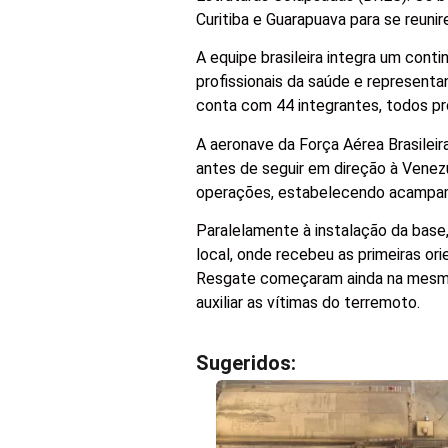
Curitiba e Guarapuava para se reun
A equipe brasileira integra um cont
profissionais da saúde e represent
conta com 44 integrantes, todos pro
A aeronave da Força Aérea Brasilei
antes de seguir em direção à Vene
operações, estabelecendo acampamen
Paralelamente à instalação da bas
local, onde recebeu as primeiras or
Resgate começaram ainda na mesma n
auxiliar as vítimas do terremoto.
Sugeridos: