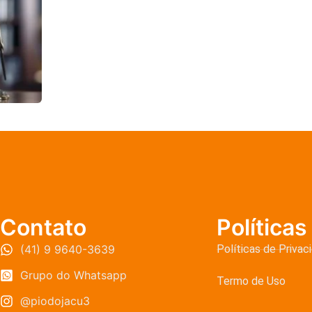
Contato
Políticas
(41) 9 9640-3639
Políticas de Privac
Grupo do Whatsapp
Termo de Uso
@piodojacu3