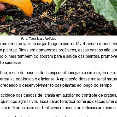
Foto: Terra Brasil Notícias
o um recurso valioso na jardinagem sustentável, sendo reconhec
de plantas. Ricas em compostos orgânicos, essas cascas não ap
 solo, mas também colaboram para a saúde das plantas, promov
to saudável.
ico, o uso de cascas de laranja contribui para a diminuição de r
ativa ecológica e eficiente. A aplicação desse material natural
 favorecendo o desenvolvimento das plantas ao longo do tempo.
pacidade das cascas de laranja em auxiliar no controle de pragas
 químicos agressivos. Essa característica torna as cascas uma
uscam métodos mais sustentáveis e menos prejudiciais ao meio a