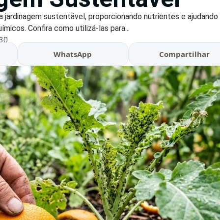
a jardinagem sustentável, proporcionando nutrientes e ajudando
icos. Confira como utilizá-las para...
:30
WhatsApp
Compartilhar