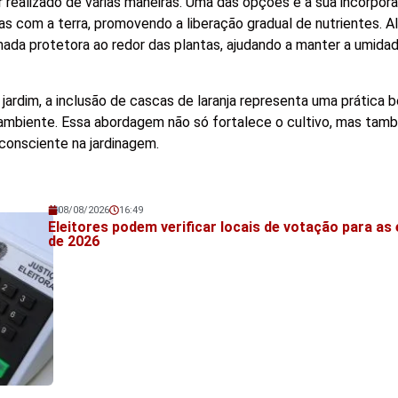
 realizado de várias maneiras. Uma das opções é a sua incorpora
s com a terra, promovendo a liberação gradual de nutrientes. Al
da protetora ao redor das plantas, ajudando a manter a umidad
 jardim, a inclusão de cascas de laranja representa uma prática 
 ambiente. Essa abordagem não só fortalece o cultivo, mas tam
consciente na jardinagem.
08/08/2026
16:49
Veja também!
Eleitores podem verificar locais de votação para as 
de 2026