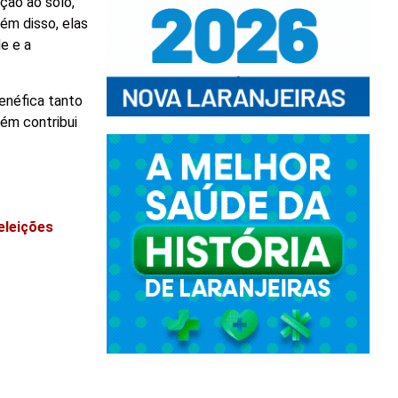
ção ao solo,
ém disso, elas
e e a
benéfica tanto
bém contribui
eleições