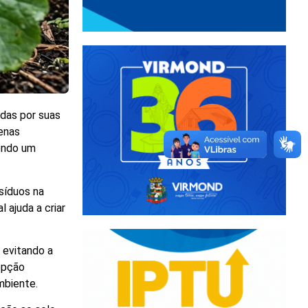
idas por suas
enas
endo um
esíduos na
 ajuda a criar
, evitando a
 opção
mbiente.