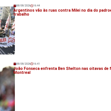
08/08/2026
16:44
Veja também!
Argentinos vão às ruas contra Milei no dia do padro
trabalho
08/08/2026
16:41
Veja também!
João Fonseca enfrenta Ben Shelton nas oitavas de f
Montreal