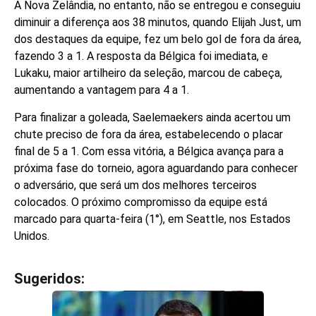
A Nova Zelândia, no entanto, não se entregou e conseguiu
diminuir a diferença aos 38 minutos, quando Elijah Just, um
dos destaques da equipe, fez um belo gol de fora da área,
fazendo 3 a 1. A resposta da Bélgica foi imediata, e
Lukaku, maior artilheiro da seleção, marcou de cabeça,
aumentando a vantagem para 4 a 1.
Para finalizar a goleada, Saelemaekers ainda acertou um
chute preciso de fora da área, estabelecendo o placar
final de 5 a 1. Com essa vitória, a Bélgica avança para a
próxima fase do torneio, agora aguardando para conhecer
o adversário, que será um dos melhores terceiros
colocados. O próximo compromisso da equipe está
marcado para quarta-feira (1°), em Seattle, nos Estados
Unidos.
Sugeridos:
V
e
j