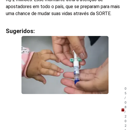
apostadores em todo o país, que se preparam para mais
uma chance de mudar suas vidas através da SORTE.
Sugeridos:
V
e
j
a
t
a
m
b
é
m
0
!
5
/
0
8
/
2
0
2