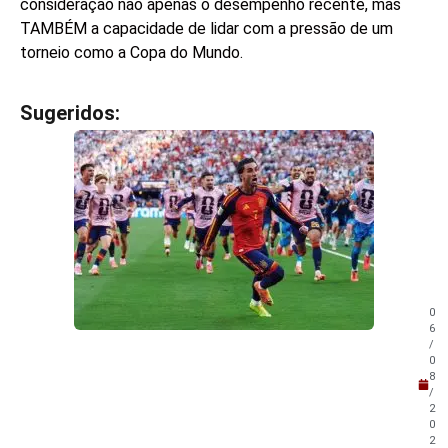
consideração não apenas o desempenho recente, mas
TAMBÉM a capacidade de lidar com a pressão de um
torneio como a Copa do Mundo.
Sugeridos:
V
e
j
a
t
a
m
b
é
m
0
!
6
/
0
8
/
2
0
2