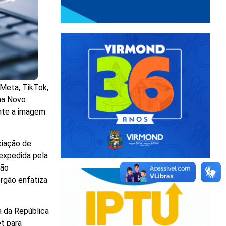
 Meta, TikTok,
ama Novo
ente a imagem
ciação de
 expedida pela
tão
órgão enfatiza
a da República
et para