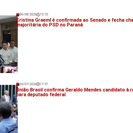
06/08/2026
15:10
Veja também!
Cristina Graeml é confirmada ao Senado e fecha ch
majoritária do PSD no Paraná
24/07/2026
17:37
Veja também!
União Brasil confirma Geraldo Mendes candidato à r
para deputado federal