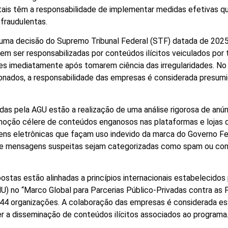
itais têm a responsabilidade de implementar medidas efetivas 
 fraudulentas.
 uma decisão do Supremo Tribunal Federal (STF) datada de 2025
m ser responsabilizadas por conteúdos ilícitos veiculados por t
s imediatamente após tomarem ciência das irregularidades. No 
ionados, a responsabilidade das empresas é considerada presum
s pela AGU estão a realização de uma análise rigorosa de anú
moção célere de conteúdos enganosos nas plataformas e lojas d
s eletrônicas que façam uso indevido da marca do Governo Fed
que mensagens suspeitas sejam categorizadas como spam ou co
stas estão alinhadas a princípios internacionais estabelecidos
) no “Marco Global para Parcerias Público-Privadas contra as 
44 organizações. A colaboração das empresas é considerada es
er a disseminação de conteúdos ilícitos associados ao programa