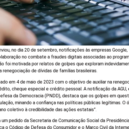
nviou, no dia 20 de setembro, notificações às empresas Google,
colaboração no combate a fraudes digitais associadas ao progr
ação foi motivada por relatos de golpes que exploram indevidam
r a renegociação de dívidas de famílias brasileiras.
ado em 4 de maio de 2023 com o objetivo de auxiliar na renego
édito, cheque especial e crédito pessoal. A notificação da AGU,
 Defesa da Democracia (PNDD), destaca que os golpes em ques
ulação, minando a confiança nas políticas públicas legítimas. O 
o coletivo à credibilidade das ações estatais”.
 a um pedido da Secretaria de Comunicação Social da Presidênci
oca o Código de Defesa do Consumidor e o Marco Civil da Intern