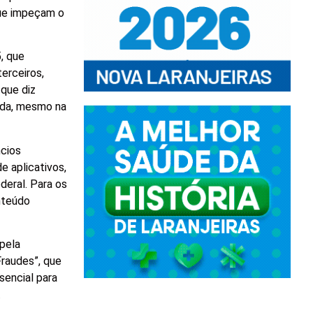
que impeçam o
, que
erceiros,
que diz
ida, mesmo na
ncios
e aplicativos,
eral. Para os
nteúdo
 pela
Fraudes”, que
sencial para
.