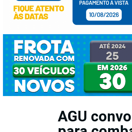
AGU convo
para comba