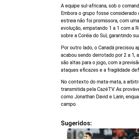
A equipe sul-africana, sob o coman
Embora o grupo fosse considerado a
estreia não foi promissora, com uma
evolução, empatando 1 a 1 com a Rep
sobre a Coréia do Sul, garantindo su
Por outro lado, o Canadá precisou a
acabou sendo derrotado por 2 a 1,
são altas para o jogo, com a previs
ataques eficazes e a fragilidade def
No contexto do mata-mata, a arbitra
transmitida pela CazéTV. As prováv
como Jonathan David e Larin, enqua
campo.
Sugeridos: