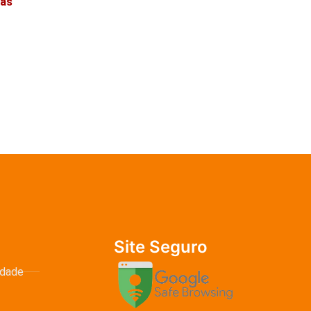
nas
Site Seguro
idade