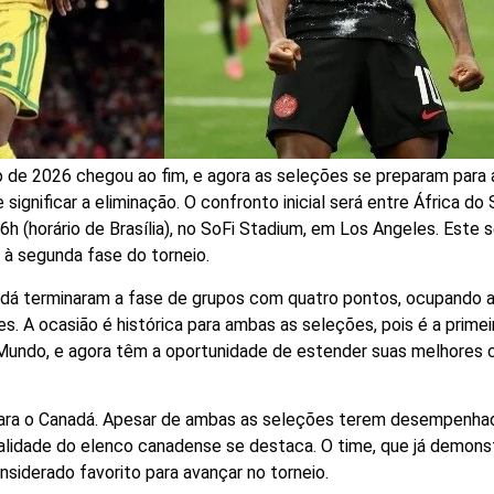
 de 2026 chegou ao fim, e agora as seleções se preparam para 
ignificar a eliminação. O confronto inicial será entre África do 
6h (horário de Brasília), no SoFi Stadium, em Los Angeles. Este s
 à segunda fase do torneio.
adá terminaram a fase de grupos com quatro pontos, ocupando a
s. A ocasião é histórica para ambas as seleções, pois é a primei
undo, e agora têm a oportunidade de estender suas melhores
para o Canadá. Apesar de ambas as seleções terem desempenha
alidade do elenco canadense se destaca. O time, que já demons
onsiderado favorito para avançar no torneio.