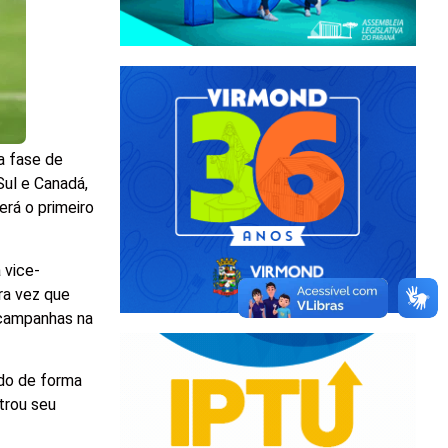
a fase de
Sul e Canadá,
erá o primeiro
 vice-
ra vez que
 campanhas na
do de forma
trou seu