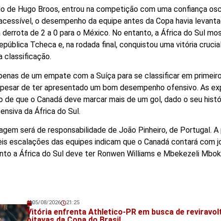
do de Hugo Broos, entrou na competição com uma confiança osc
cessível, o desempenho da equipe antes da Copa havia levanta
 derrota de 2 a 0 para o México. No entanto, a África do Sul mo
ública Tcheca e, na rodada final, conquistou uma vitória crucial
a classificação.
penas de um empate com a Suíça para se classificar em primeiro
 apesar de ter apresentado um bom desempenho ofensivo. As ex
ão de que o Canadá deve marcar mais de um gol, dado o seu histó
ensiva da África do Sul.
gem será de responsabilidade de João Pinheiro, de Portugal. A 
eis escalações das equipes indicam que o Canadá contará com 
nto a África do Sul deve ter Ronwen Williams e Mbekezeli Mbo
05/08/2026
21:25
Veja também!
Vitória enfrenta Athletico-PR em busca de reviravol
oitavas da Copa do Brasil