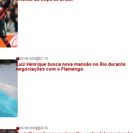
05/08/2026
21:10
Veja também!
Luiz Henrique busca nova mansão no Rio durante
negociações com o Flamengo
05/08/2026
20:25
Veja também!