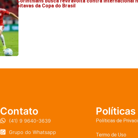
Corinthians busca reviravolta contra Internacional 
oitavas da Copa do Brasil
Contato
Políticas
(41) 9 9640-3639
Políticas de Privac
Grupo do Whatsapp
Termo de Uso