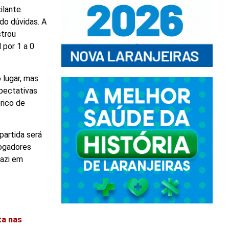
ilante.
do dúvidas. A
strou
 por 1 a 0
 lugar, mas
pectativas
rico de
partida será
jogadores
kazi em
ta nas