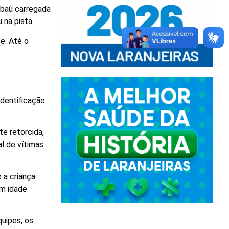
 baú carregada
 na pista.
e. Até o
identificação
e retorcida,
al de vítimas
 a criança
om idade
quipes, os