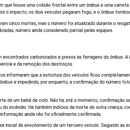
m que houve uma colisão frontal entre um ônibus e uma carreta
s o impacto, os dois veículos pegaram fogo, e o ônibus tombou
aram cinco mortes, mas o número foi atualizado durante o resgat
izadas, número ainda considerado parcial pelas equipes.
m encontrados carbonizados e presos às ferragens do ônibus. A 
perícia e da remoção dos destroços.
os informaram que a estrutura dos veículos ficou completament
o ônibus e impedindo, por enquanto, a confirmação do número tot
orte de um bebê de colo. Não há, até o momento, confirmação se
u do incêndio. Há também indícios da morte de outra criança, c
informação ainda não foi oficialmente confirmada.
e inicial de envolvimento de um terceiro veículo. Segundo as e