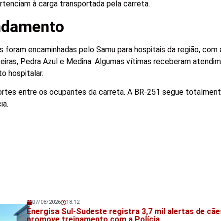
rtenciam à carga transportada pela carreta.
ndamento
as foram encaminhadas pelo Samu para hospitais da região, com
beiras, Pedra Azul e Medina. Algumas vítimas receberam atendim
 hospitalar.
rtes entre os ocupantes da carreta. A BR-251 segue totalment
ia.
07/08/2026
18:12
Veja também!
Energisa Sul-Sudeste registra 3,7 mil alertas de cãe
promove treinamento com a Polícia