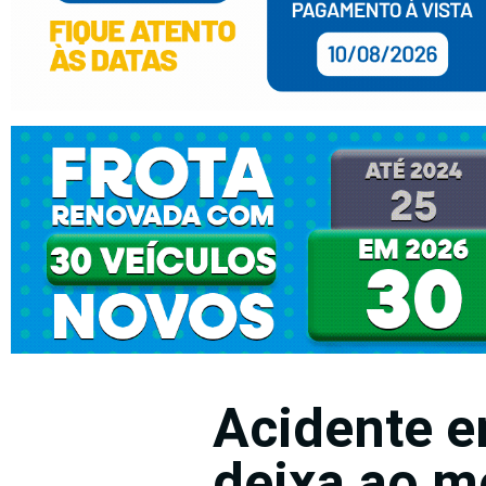
Acidente e
deixa ao m