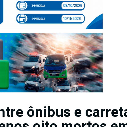
ntre ônibus e carret
enos oito mortos e