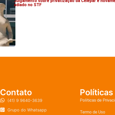
Julgamento sobre privatização da Celepar é novam
adiado no STF
Contato
Políticas
(41) 9 9640-3639
Políticas de Privac
Grupo do Whatsapp
Termo de Uso