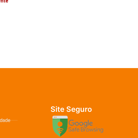
ente
Site Seguro
idade