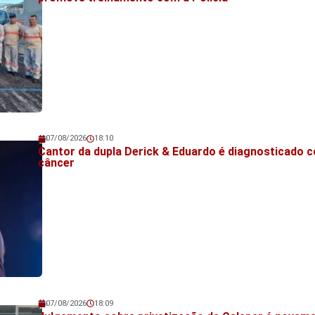
07/08/2026
18:10
Veja também!
Cantor da dupla Derick & Eduardo é diagnosticado 
câncer
07/08/2026
18:09
Veja também!