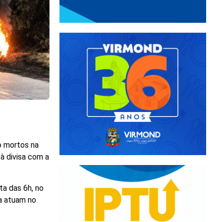
o mortos na
à divisa com a
ta das 6h, no
ia atuam no